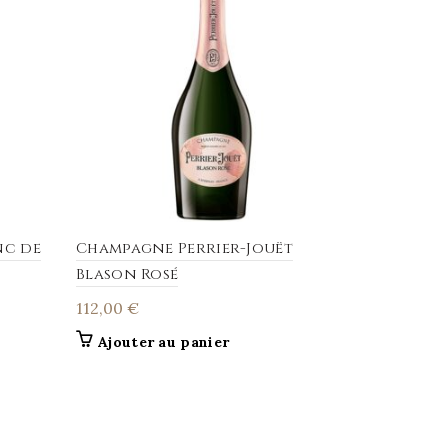
nc de
Champagne Perrier-Jouët
Champagn
Blason Rosé
Blanc de 
112,00
€
98,50
€
Ajouter au panier
Ajouter