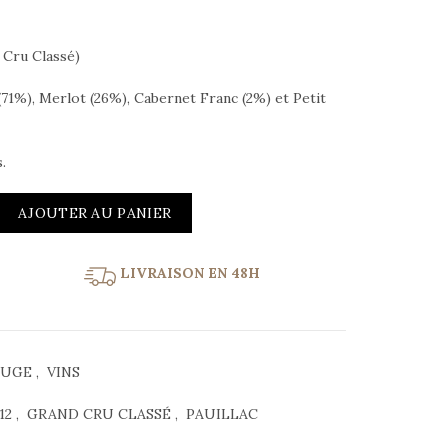
ᵉ Cru Classé)
71%), Merlot (26%), Cabernet Franc (2%) et Petit
.
té de Lynch Bages 2012 Pauillac Grand Cru Classé
AJOUTER AU PANIER
LIVRAISON EN 48H
OUGE
,
VINS
12
,
GRAND CRU CLASSÉ
,
PAUILLAC