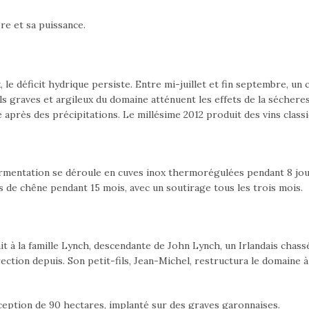
bre et sa puissance.
le déficit hydrique persiste. Entre mi-juillet et fin septembre, un
ols graves et argileux du domaine atténuent les effets de la sécher
près des précipitations. Le millésime 2012 produit des vins classiq
rmentation se déroule en cuves inox thermorégulées pendant 8 jou
ues de chêne pendant 15 mois, avec un soutirage tous les trois mois.
it à la famille Lynch, descendante de John Lynch, un Irlandais chas
irection depuis. Son petit-fils, Jean-Michel, restructura le domaine 
eption de 90 hectares, implanté sur des graves garonnaises.