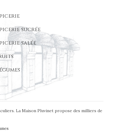
picerie
picerie sucrée
picerie salée
ruits
égumes
iculiers. La Maison Pluvinet propose des milliers de
unes