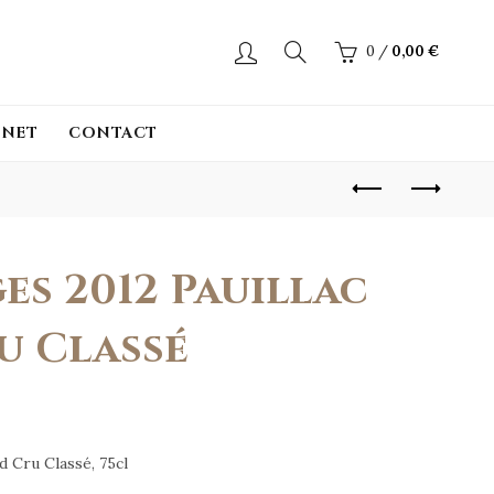
0
/
0,00
€
INET
CONTACT
es 2012 Pauillac
u Classé
d Cru Classé, 75cl