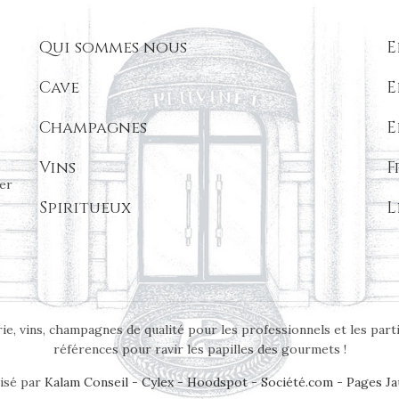
Qui sommes nous
E
Cave
E
Champagnes
E
Vins
F
er
Spiritueux
L
ie, vins, champagnes de qualité pour les professionnels et les part
références pour ravir les papilles des gourmets !
isé par
Kalam Conseil
-
Cylex
-
Hoodspot
-
Société.com
-
Pages Ja