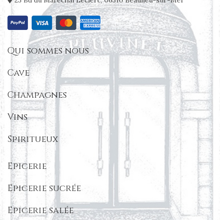
23 Bd du Maréchal Leclerc, 06310 Beaulieu-sur-Mer
Qui sommes nous
Cave
Champagnes
Vins
Spiritueux
Epicerie
Epicerie sucrée
Epicerie salée