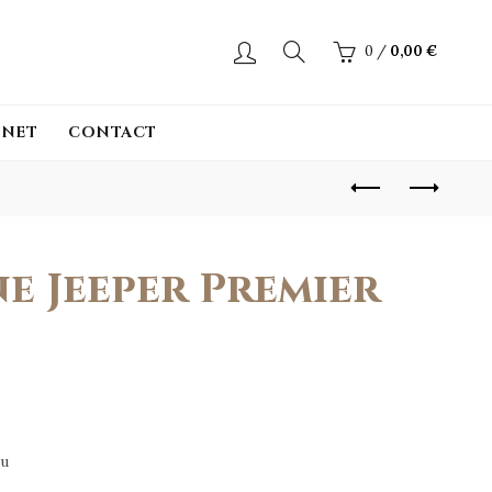
0
/
0,00
€
INET
CONTACT
 Jeeper Premier
ru