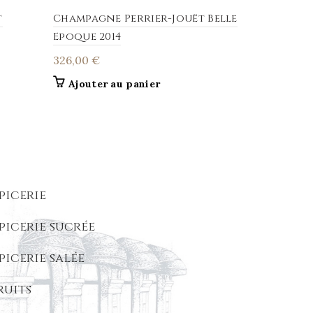
t
Champagne Perrier-Jouët Belle
Champagn
Epoque 2014
Brut – 2é
326,00
€
65,00
€
Ajouter au panier
Ajouter
picerie
picerie sucrée
picerie salée
ruits