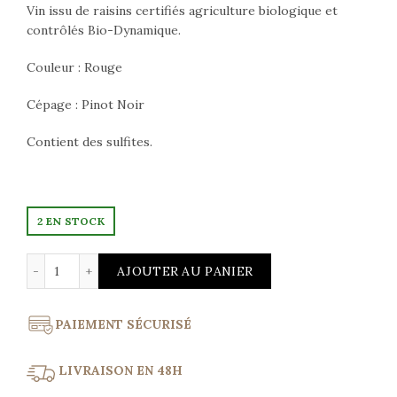
Vin issu de raisins certifiés agriculture biologique et
contrôlés Bio-Dynamique.
Couleur : Rouge
Cépage : Pinot Noir
Contient des sulfites.
2 EN STOCK
quantité de Corton Grand Cru Le Clos du Roi 2014 Doma
AJOUTER AU PANIER
PAIEMENT SÉCURISÉ
LIVRAISON EN 48H