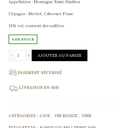
Appellation : Montagne Saint-Emilion
Cépages : Merlot, Cabernet Franc
15% vol, contient des sulfites.
6 EN STOCK
quantité de Château Clos de Boüard 2016 Montagne Sain
AJOUTER AU PANIER
PAIEMENT SÉCURISÉ
LIVRAISON EN 48H
CATÉGORIES :
CAVE
,
VIN ROUGE
,
VINS
ÉTIQUETTES :
BORDEAUX MILLÉSIME 2016
,