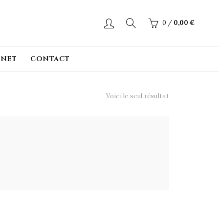
0
/
0,00
€
INET
CONTACT
Voici le seul résultat