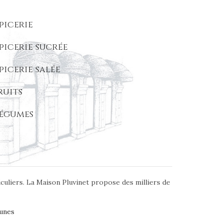
picerie
picerie sucrée
picerie salée
ruits
égumes
iculiers. La Maison Pluvinet propose des milliers de
unes