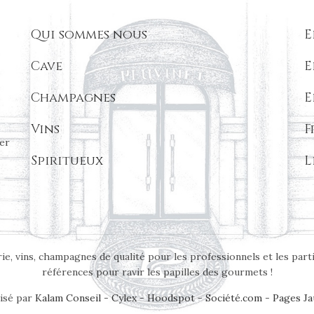
Qui sommes nous
E
Cave
E
Champagnes
E
Vins
F
er
Spiritueux
L
ie, vins, champagnes de qualité pour les professionnels et les part
références pour ravir les papilles des gourmets !
isé par
Kalam Conseil
-
Cylex
-
Hoodspot
-
Société.com
-
Pages Ja