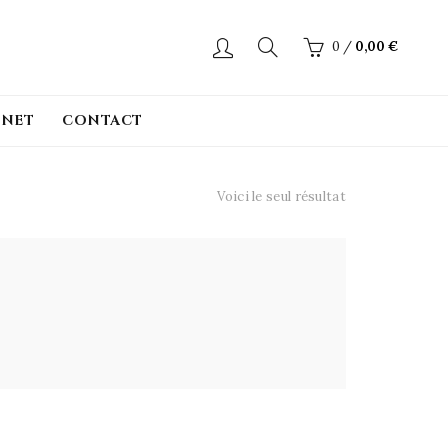
0
/
0,00
€
INET
CONTACT
Voici le seul résultat