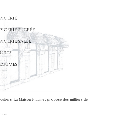
picerie
picerie sucrée
picerie salée
ruits
égumes
iculiers. La Maison Pluvinet propose des milliers de
unes