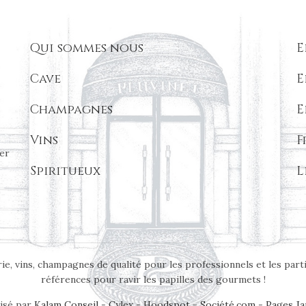
Qui sommes nous
E
Cave
E
Champagnes
E
Vins
F
er
Spiritueux
L
ie, vins, champagnes de qualité pour les professionnels et les part
références pour ravir les papilles des gourmets !
isé par
Kalam Conseil
-
Cylex
-
Hoodspot
-
Société.com
-
Pages Ja