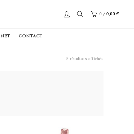
0
/
0,00
€
INET
CONTACT
5 résultats affichés