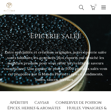
0
Epicerie salée
Entre spécialités et créations originales, notre épicerie salée
saura satisfaire les gourmets. Nos experts ont déniché les
meilleurs produits pour vous offrir un éventail de saveurs
exceptionnel. Une gamme de plus de 2000 produits salés vous
est proposée par la Maison Pluvinet : épices, condiments,
huiles, sauces, terrines…
Apéritifs
Caviar
Conserves de poisson
Épices, herbes & aromâtes
Huiles, vinaigres &